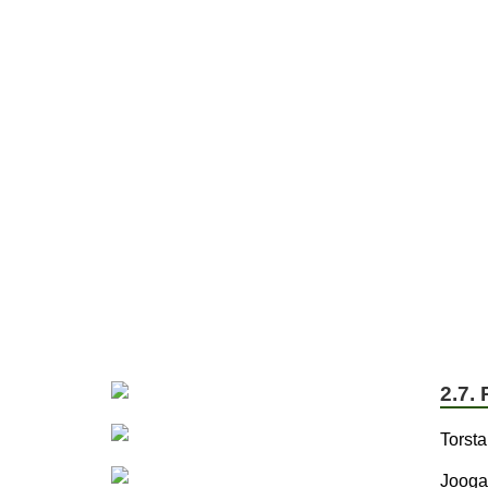
ETUSIVU
JÄSENYYS
TOIVEPUIST
2.7.
Torsta
Joogan