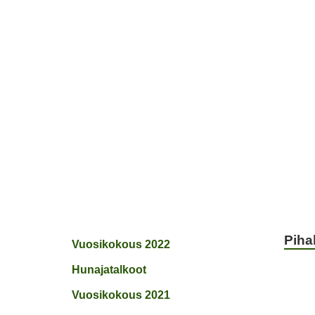
ETUSIVU
JÄSENYYS
TOIVEPUIST
Piha
Vuosikokous 2022
Hunajatalkoot
Vuosikokous 2021