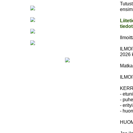
Tutust
ensimm
Liite
tiedot
Ilmoit
ILMOI
2026 k
Matkal
ILMOI
KERR
- etun
- puh
- erit
- huon
HUOM: 