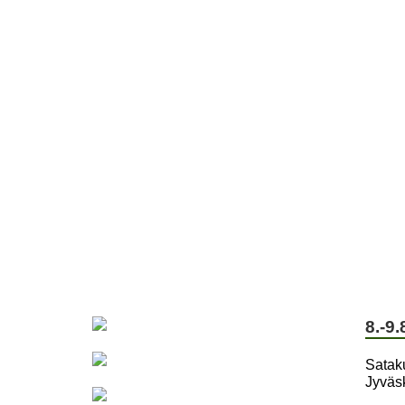
ETUSIVU
JÄSENYYS
TOIVEPUIST
8.-9
Sataku
Jyväsk