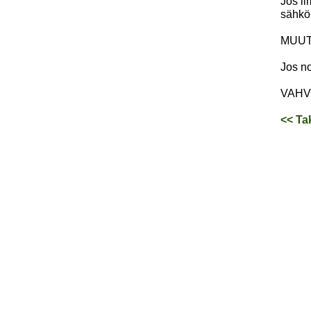
Jos il
sähköp
MUUT 
Jos no
VAHVI
<< Ta