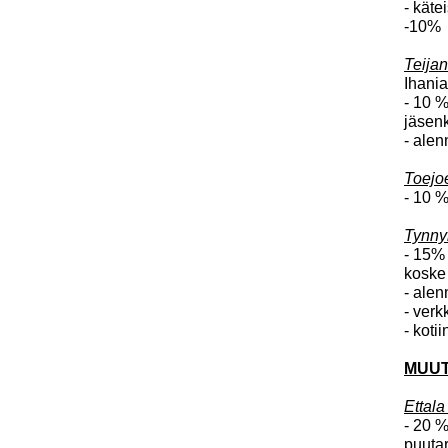
- käte
-10%
Teija
Ihania
- 10 
jäsenk
- alen
Toejoe
- 10 %
Tynnyr
- 15%
koske 
- ale
- verk
- koti
MUUT
Ettala
- 20 
puutar