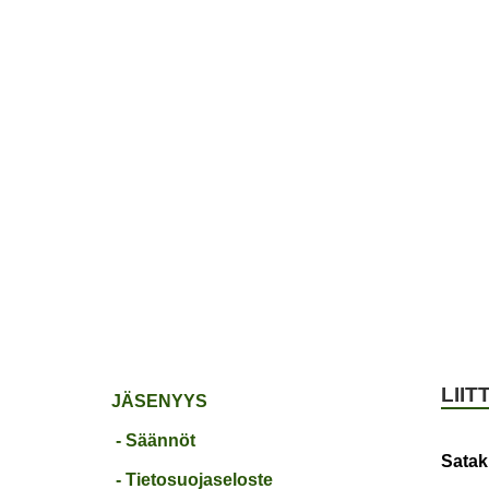
ETUSIVU
JÄSENYYS
TOIVEPUIST
LIIT
JÄSENYYS
- Säännöt
Satak
- Tietosuojaseloste