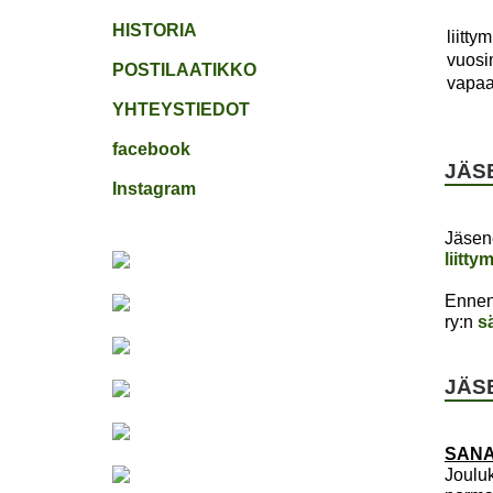
HISTORIA
liitt
vuos
POSTILAATIKKO
vapaa
YHTEYSTIEDOT
facebook
JÄS
Instagram
Jäsene
liitt
Ennen
ry:n
s
JÄS
SANA
Joulu