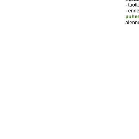
- tuot
- enne
puhee
alenn