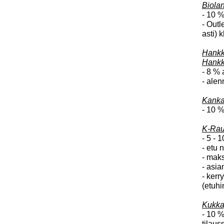
Biolan
- 10 %
- Outl
asti) 
Hankki
Hankk
- 8 % 
- alen
Kanka
- 10 %
K-Rau
- 5 - 
- etu 
- mak
- asia
- kerr
(etuhi
Kukka
- 10 %
tilaus