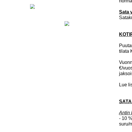
normaa
Sata 
Sataku
KOTI
Puutar
tilata
Vuonna
€/vuos
jaksoi
Lue li
SATA
Antin 
- 10 %
suru/